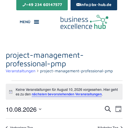
+49 234 60147577
info@bx-hub.de
MENÜ
project-management-
professional-pmp
Veranstaltungen
project-management-professional-pmp
Veranstaltungen
für
Keine Veranstaltungen für August 10, 2026 vorgesehen. Hier geht
Hinweis
August
es zu den
nächsten bevorstehenden Veranstaltungen
.
10,
2026
Veranst
Ver
10.08.2026
Suche
Tag
Suche
Ans
Datum
und
Nav
wählen.
Ansichte
Vorheriger Tag
Nächster Tag