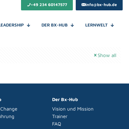
+49 234 60147577
info@bx-hub.de
LEADERSHIP
DER BX-HUB
LERNWELT
Show all
p
Der Bx-Hub
 Change
Vision und Mission
Führung
Trainer
FAQ