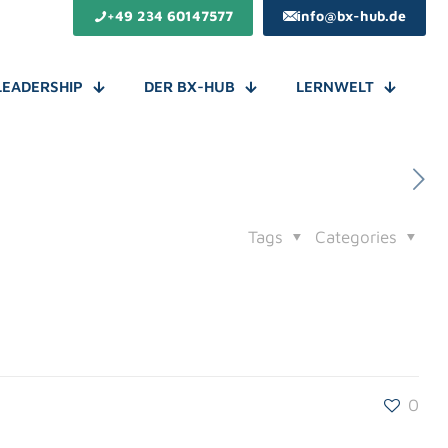
+49 234 60147577
info@bx-hub.de
LEADERSHIP
DER BX-HUB
LERNWELT
Tags
Categories
0