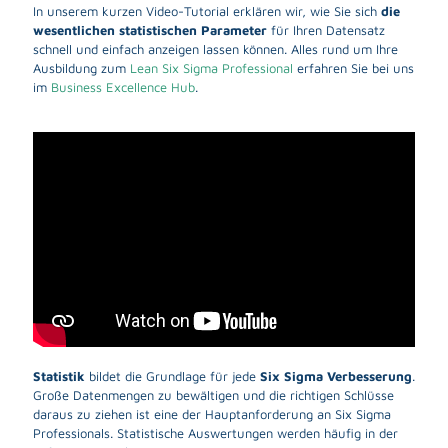
In unserem kurzen Video-Tutorial erklären wir, wie Sie sich
die
wesentlichen statistischen Parameter
für Ihren Datensatz
schnell und einfach anzeigen lassen können. Alles rund um Ihre
Ausbildung zum
Lean Six Sigma Professional
erfahren Sie bei uns
im
Business Excellence Hub
.
Statistik
bildet die Grundlage für jede
Six Sigma Verbesserung
.
Große Datenmengen zu bewältigen und die richtigen Schlüsse
daraus zu ziehen ist eine der Hauptanforderung an Six Sigma
Professionals. Statistische Auswertungen werden häufig in der