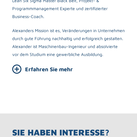
Lean Six Sigma Master Black Belt, Projekt- &
Jens i
Programmmanagement Experte und zertifizierter
Proje
Business-Coach.
Seine
Unter
Alexanders Mission ist es, Veränderungen in Unternehmen
anzub
durch gute Führung nachhaltig und erfolgreich gestalten.
aufzus
Alexander ist Maschinenbau-Ingenieur und absolvierte
vor dem Studium eine gewerbliche Ausbildung.
Erfahren Sie mehr
SIE HABEN INTERESSE?