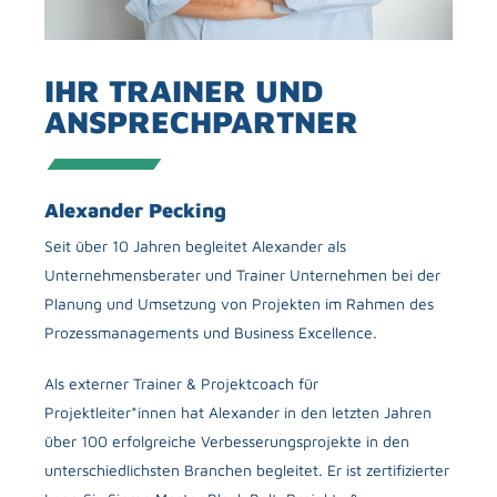
IHR TRAINER UND
ANSPRECHPARTNER
Alexander Pecking
Seit über 10 Jahren begleitet Alexander als
Jens
Unternehmensberater und Trainer Unternehmen bei der
Jens 
Planung und Umsetzung von Projekten im Rahmen des
Proje
Prozessmanagements und Business Excellence.
Dozent
das P
Als externer Trainer & Projektcoach für
unter
Projektleiter*innen hat Alexander in den letzten Jahren
Manag
über 100 erfolgreiche Verbesserungsprojekte in den
und Pr
unterschiedlichsten Branchen begleitet. Er ist zertifizierter