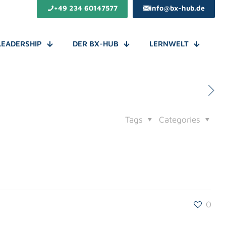
+49 234 60147577
info@bx-hub.de
LEADERSHIP
DER BX-HUB
LERNWELT
Tags
Categories
0