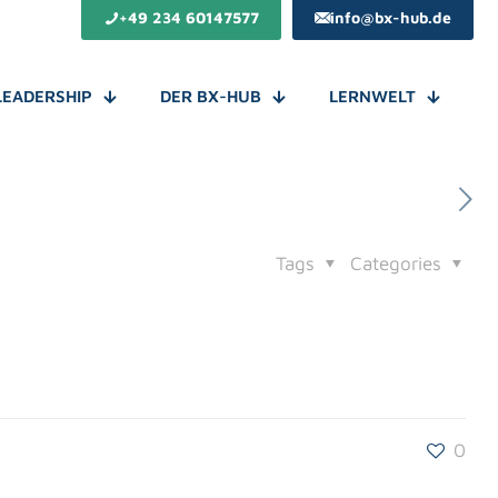
+49 234 60147577
info@bx-hub.de
LEADERSHIP
DER BX-HUB
LERNWELT
Tags
Categories
0