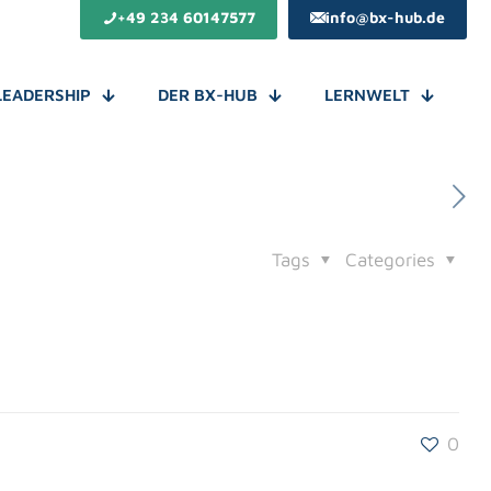
+49 234 60147577
info@bx-hub.de
LEADERSHIP
DER BX-HUB
LERNWELT
Tags
Categories
0