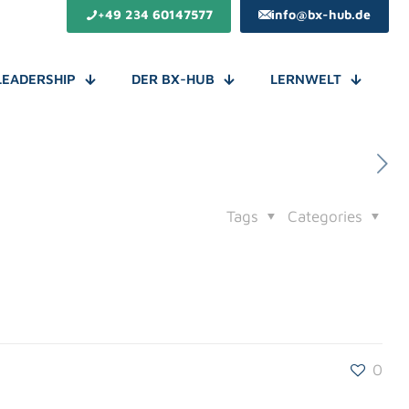
+49 234 60147577
info@bx-hub.de
LEADERSHIP
DER BX-HUB
LERNWELT
Tags
Categories
0